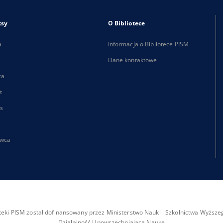
ksy
O Bibliotece
a
Informacja o Bibliotece PISM
Dane kontaktowe
ca
t
s
wca
ioteki PISM został dofinansowany przez Ministerstwo Nauki i Szkolnictwa Wyżs
Działalność Upowszechniająca Naukę