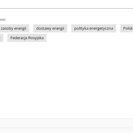
owe:
zasoby energii
dostawy energii
polityka energetyczna
Polsk
e
Federacja Rosyjska