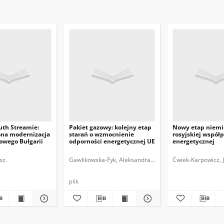
uth Streamie:
Pakiet gazowy: kolejny etap
Nowy etap niemi
ona modernizacja
starań o wzmocnienie
rosyjskiej współ
owego Bułgarii
odporności energetycznej UE
energetycznej
sz.
Gawlikowska-Fyk, Aleksandra.
Gruszczyński, Witold.
Ćwiek-Karpowicz, 
No
plik