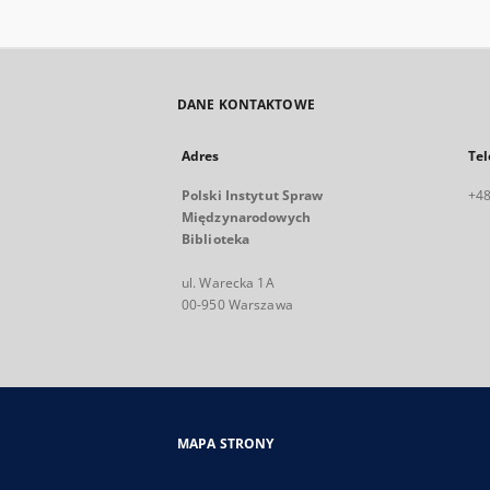
DANE KONTAKTOWE
Adres
Tel
Polski Instytut Spraw
+48
Międzynarodowych
Biblioteka
ul. Warecka 1A
00-950 Warszawa
MAPA STRONY