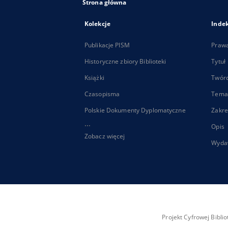
Strona główna
Kolekcje
Inde
Publikacje PISM
Praw
Historyczne zbiory Biblioteki
Tytuł
Książki
Twór
Czasopisma
Tema
Polskie Dokumenty Dyplomatyczne
Zakre
...
Opis
Zobacz więcej
Wyda
Projekt Cyfrowej Bibl