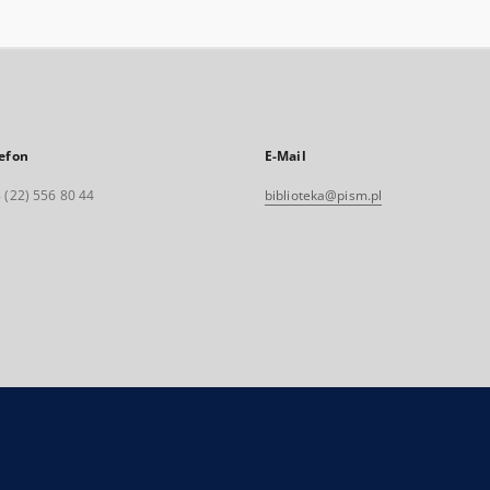
efon
E-Mail
 (22) 556 80 44
biblioteka@pism.pl