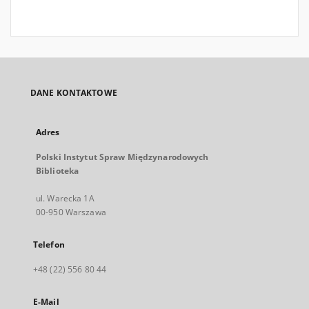
DANE KONTAKTOWE
Adres
Polski Instytut Spraw Międzynarodowych
Biblioteka
ul. Warecka 1A
00-950 Warszawa
Telefon
+48 (22) 556 80 44
E-Mail