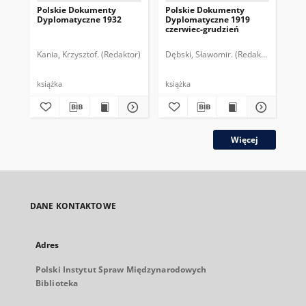
Polskie Dokumenty
Polskie Dokumenty
Wp
Dyplomatyczne 1932
Dyplomatyczne 1919
sy
czerwiec-grudzień
ek
Wie
imp
Kania, Krzysztof. (Redaktor)
Dębski, Sławomir. (Redaktor)
Bor
pol
książka
książka
plik
Więcej
DANE KONTAKTOWE
Adres
Polski Instytut Spraw Międzynarodowych
Biblioteka