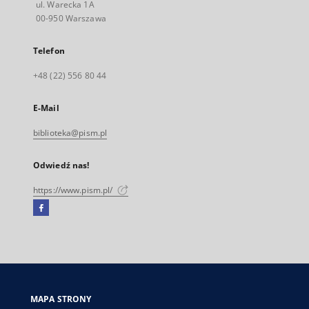
ul. Warecka 1A
00-950 Warszawa
Telefon
+48 (22) 556 80 44
E-Mail
biblioteka@pism.pl
Odwiedź nas!
https://www.pism.pl/
Facebook
Link
zewnętrzny,
otworzy
się
w
nowej
MAPA STRONY
karcie