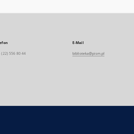
efon
E-Mail
 (22) 556 80 44
biblioteka@pism.pl