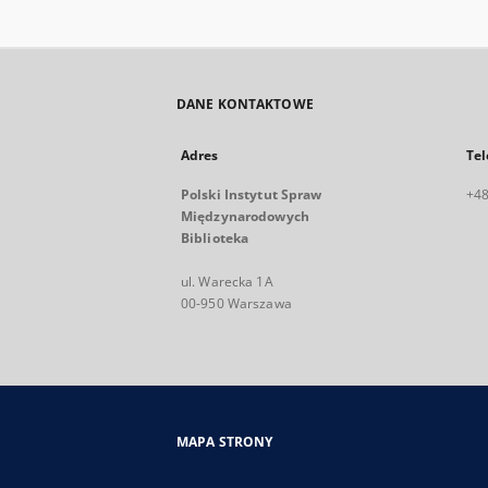
DANE KONTAKTOWE
Adres
Tel
Polski Instytut Spraw
+48
Międzynarodowych
Biblioteka
ul. Warecka 1A
00-950 Warszawa
MAPA STRONY