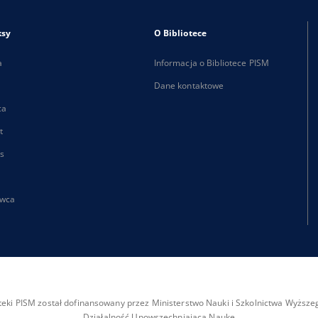
ksy
O Bibliotece
a
Informacja o Bibliotece PISM
Dane kontaktowe
ca
t
s
wca
ioteki PISM został dofinansowany przez Ministerstwo Nauki i Szkolnictwa Wyżs
Działalność Upowszechniająca Naukę