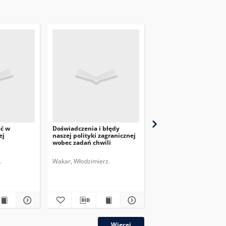
ść w
Doświadczenia i błędy
Przegląd Dyplomatyczn
ej
naszej polityki zagranicznej
pismo poświęcone
wobec zadań chwili
zagadnieniom polityki
międzynarodowej. 1920,
nr 6
.
Wakar, Włodzimierz.
Więcej