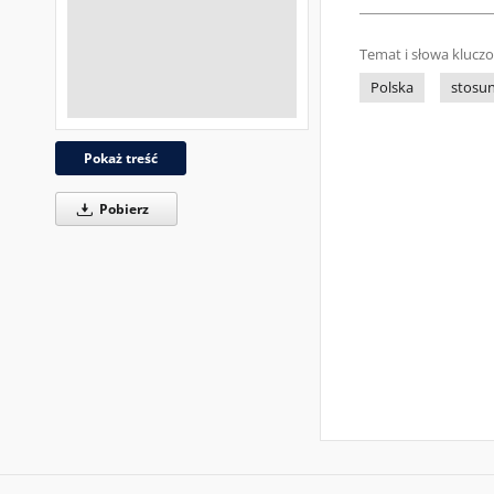
Temat i słowa klucz
Polska
stosu
Pokaż treść
Pobierz