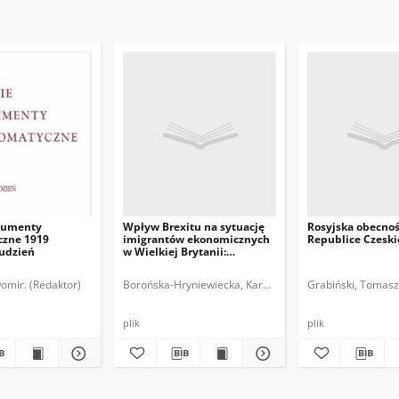
kumenty
Wpływ Brexitu na sytuację
Rosyjska obecno
zne 1919
imigrantów ekonomicznych
Republice Czeski
rudzień
w Wielkiej Brytanii:
implikacje dla Polski i
polskich obywateli
omir. (Redaktor)
Borońska-Hryniewiecka, Karolina.
Grabiński, Tomasz
plik
plik