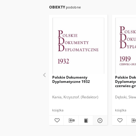
OBIEKTY
podobne
Polskie Dokumenty
Polskie Do
Dyplomatyczne 1932
Dyplomatyc
czerwiec-g
Kania, Krzysztof. (Redaktor)
Dębski, Sław
książka
książka