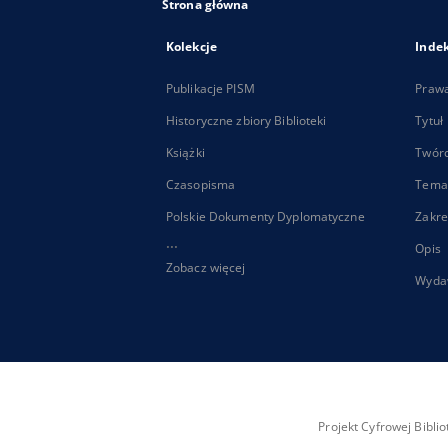
Strona główna
Kolekcje
Inde
Publikacje PISM
Praw
Historyczne zbiory Biblioteki
Tytuł
Książki
Twór
Czasopisma
Tema
Polskie Dokumenty Dyplomatyczne
Zakre
...
Opis
Zobacz więcej
Wyda
Projekt Cyfrowej Bibl