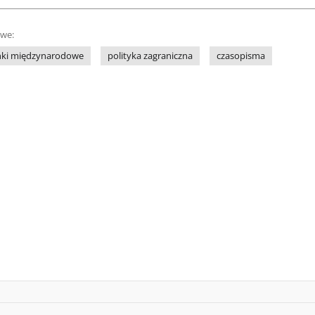
owe:
nki międzynarodowe
polityka zagraniczna
czasopisma