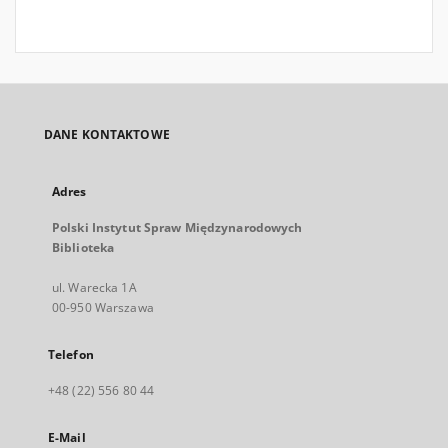
DANE KONTAKTOWE
Adres
Polski Instytut Spraw Międzynarodowych
Biblioteka
ul. Warecka 1A
00-950 Warszawa
Telefon
+48 (22) 556 80 44
E-Mail