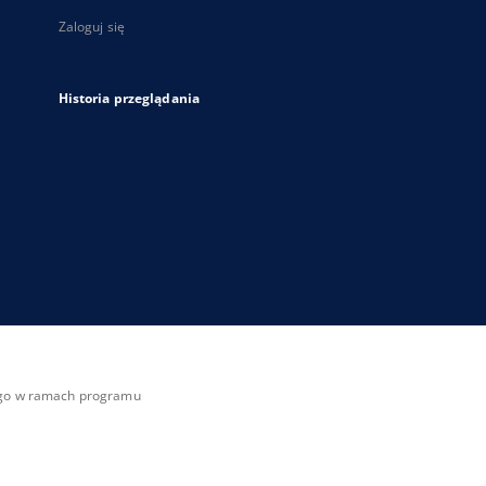
Zaloguj się
Historia przeglądania
zego w ramach programu