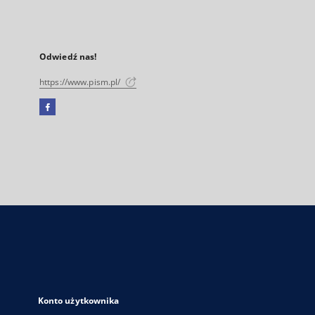
Odwiedź nas!
https://www.pism.pl/
Facebook
Link
zewnętrzny,
otworzy
się
w
nowej
karcie
Konto użytkownika