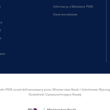
a
Informacja o Bibliotece PISM
Dane kontaktowe
ca
t
s
wca
ioteki PISM został dofinansowany przez Ministerstwo Nauki i Szkolnictwa Wyżs
Działalność Upowszechniająca Naukę