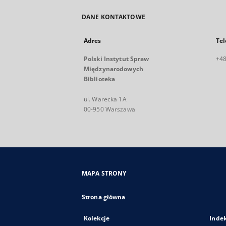
DANE KONTAKTOWE
Adres
Tel
Polski Instytut Spraw
+48
Międzynarodowych
Biblioteka
ul. Warecka 1A
00-950 Warszawa
MAPA STRONY
Strona główna
Kolekcje
Inde