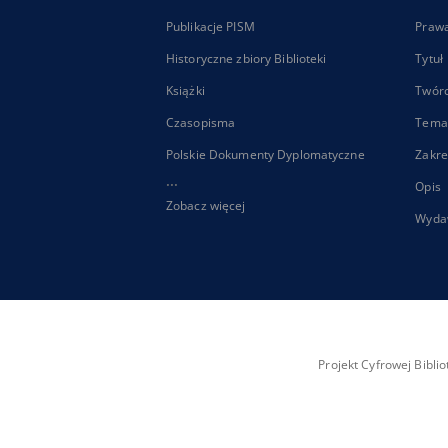
Publikacje PISM
Praw
Historyczne zbiory Biblioteki
Tytuł
Książki
Twór
Czasopisma
Tema
Polskie Dokumenty Dyplomatyczne
Zakre
...
Opis
Zobacz więcej
Wyda
Projekt Cyfrowej Bibl