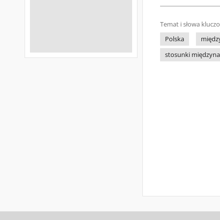
Temat i słowa klucz
Polska
międz
stosunki międzyn