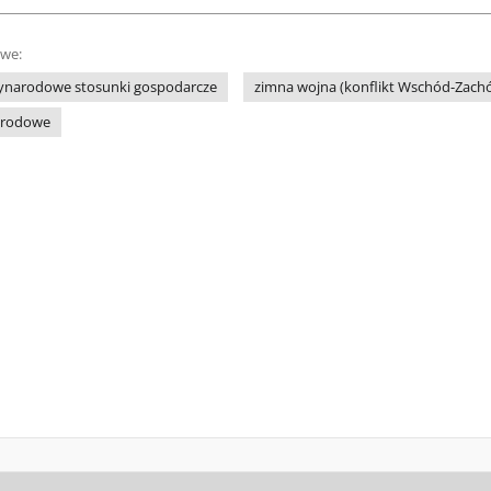
owe:
ynarodowe stosunki gospodarcze
zimna wojna (konflikt Wschód-Zach
arodowe