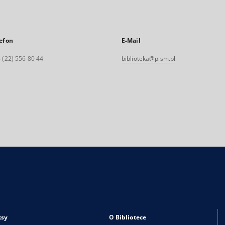
efon
E-Mail
 (22) 556 80 44
biblioteka@pism.pl
ksy
O Bibliotece