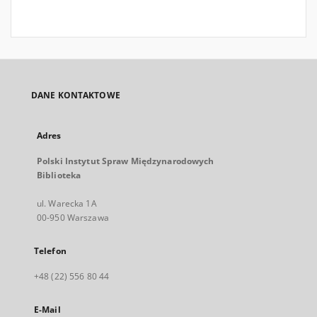
DANE KONTAKTOWE
Adres
Polski Instytut Spraw Międzynarodowych
Biblioteka
ul. Warecka 1A
00-950 Warszawa
Telefon
+48 (22) 556 80 44
E-Mail