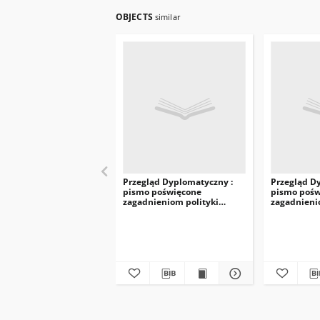
OBJECTS
similar
Przegląd Dyplomatyczny :
Przegląd D
pismo poświęcone
pismo pośw
zagadnieniom polityki
zagadnieni
międzynarodowej. 1920, R.2,
międzynarod
nr 6
nr 3-4