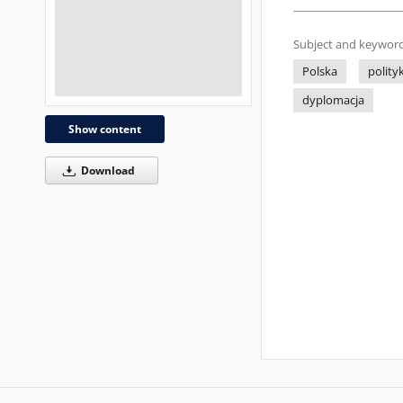
Subject and keyword
Polska
polity
dyplomacja
Show content
Download