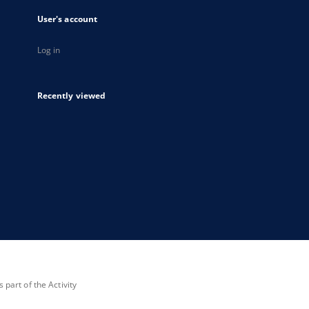
User's account
Log in
Recently viewed
part of the Activity