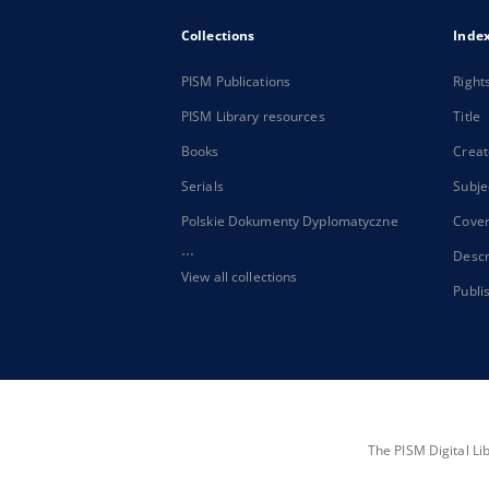
Collections
Inde
PISM Publications
Right
PISM Library resources
Title
Books
Creat
Serials
Subje
Polskie Dokumenty Dyplomatyczne
Cove
...
Descr
View all collections
Publi
The PISM Digital Li