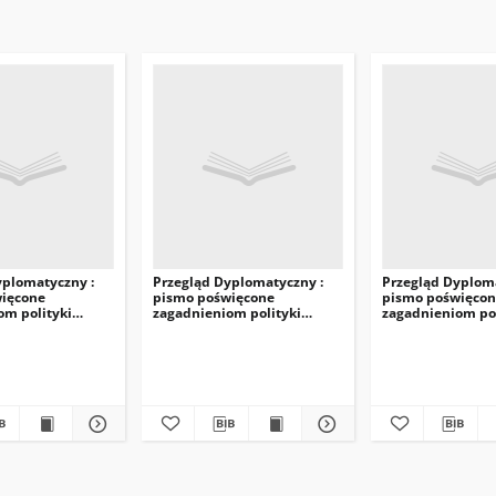
yplomatyczny :
Przegląd Dyplomatyczny :
Przegląd Dyploma
ięcone
pismo poświęcone
pismo poświęco
om polityki
zagadnieniom polityki
zagadnieniom pol
owej. 1921, R.3,
międzynarodowej. 1921, R.3,
międzynarodowej.
nr 1-2
nr 7-8