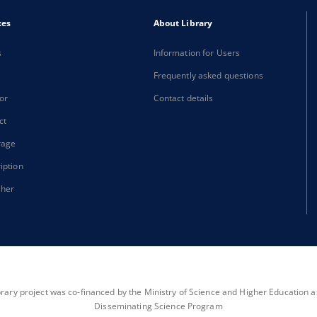
xes
About Library
s
Information for Users
Frequently asked questions
or
Contact details
ct
rage
iption
sher
brary project was co-financed by the Ministry of Science and Higher Education as 
Disseminating Science Program