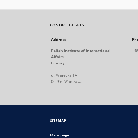
CONTACT DETAILS
Address
Ph
Polish Institute of International
+48
Affairs
Library
ul. Warecka 1A
00-950 Warszawa
SITEMAP
Main page