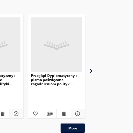
tyczny :
Przegląd Dyplomatyczny :
Przegląd Dyplomatyczn
ne
pismo poświęcone
pismo poświęcone
ityki
zagadnieniom polityki
zagadnieniom polityki
 1920, R.2,
międzynarodowej. 1920, R.2,
międzynarodowej. 1919,
nr 1-2
nr 1
More