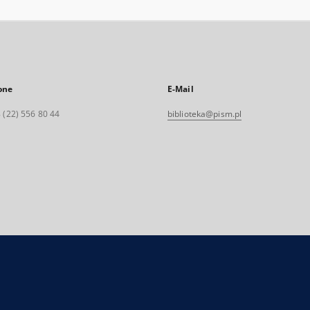
one
E-Mail
 (22) 556 80 44
biblioteka@pism.pl