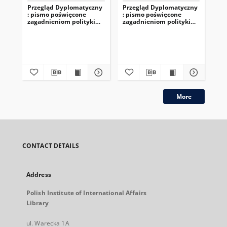
Przegląd Dyplomatyczny
Przegląd Dyplomatyczny
Pr
: pismo poświęcone
: pismo poświęcone
: 
zagadnieniom polityki
zagadnieniom polityki
za
międzynarodowej. 1920,
międzynarodowej. 1921,
mi
R.2, nr 6
R.3, nr 3-4
R.2
More
CONTACT DETAILS
Address
Polish Institute of International Affairs
Library
ul. Warecka 1A