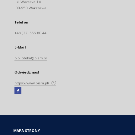
ul. Warecka 1A
00-950 Warszawa
Telefon
+48 (22) 556 80 44
E-Mail
biblioteka@pism.pl
Odwiedź nas!
https://www.pism.pl/
Facebook
Link
zewnętrzny,
otworzy
się
w
nowej
MAPA STRONY
karcie