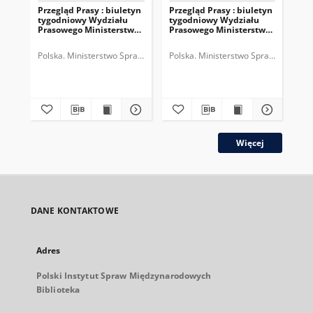
Przegląd Prasy : biuletyn
Przegląd Prasy : biuletyn
Prz
tygodniowy Wydziału
tygodniowy Wydziału
ty
Prasowego Ministerstwa
Prasowego Ministerstwa
Pr
Spraw Zagranicznych,
Spraw Zagranicznych,
Sp
R.3, nr 38 = T.5, z.10 (1935)
R.3, nr 37 = T.5, z.9 (1935)
R.3
Polska. Ministerstwo Spraw Zagranicznych (1918-1939). Wydział Praso
Polska. Ministerstwo Spraw Zagranic
Pol
Więcej
DANE KONTAKTOWE
Adres
Polski Instytut Spraw Międzynarodowych
Biblioteka