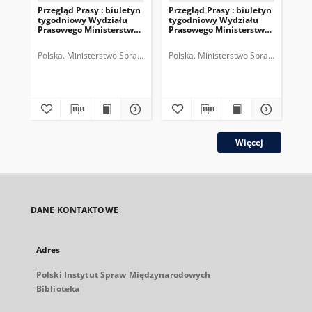
Przegląd Prasy : biuletyn
Przegląd Prasy : biuletyn
Prz
tygodniowy Wydziału
tygodniowy Wydziału
ty
Prasowego Ministerstwa
Prasowego Ministerstwa
Pr
Spraw Zagranicznych,
Spraw Zagranicznych,
Sp
R.3, nr 38 = T.5, z.10 (1935)
R.3, nr 37 = T.5, z.9 (1935)
R.3
Polska. Ministerstwo Spraw Zagranicznych (1918-1939). Wydział Praso
Polska. Ministerstwo Spraw Zagranic
Pol
Więcej
DANE KONTAKTOWE
Adres
Polski Instytut Spraw Międzynarodowych
Biblioteka