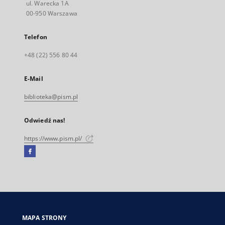
ul. Warecka 1A
00-950 Warszawa
Telefon
+48 (22) 556 80 44
E-Mail
biblioteka@pism.pl
Odwiedź nas!
https://www.pism.pl/
Facebook
Link
zewnętrzny,
otworzy
się
w
nowej
MAPA STRONY
karcie