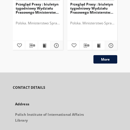
Przegląd Prasy : biuletyn
Przegląd Prasy : biuletyn
Prz
tygodniowy Wydziału
tygodniowy Wydziału
ty
Prasowego Ministerstwa
Prasowego Ministerstwa
Pr
Spraw Zagranicznych,
Spraw Zagranicznych,
Sp
R.3, nr 38 = T.5, z.10 (1935)
R.3, nr 37 = T.5, z.9 (1935)
R.3
Polska. Ministerstwo Spraw Zagranicznych (1918-1939). Wydział Praso
Polska. Ministerstwo Spraw Zagranic
Pol
More
CONTACT DETAILS
Address
Polish Institute of International Affairs
Library