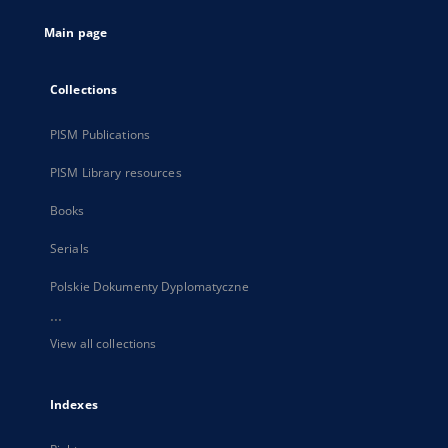
tab
Main page
Collections
PISM Publications
PISM Library resources
Books
Serials
Polskie Dokumenty Dyplomatyczne
...
View all collections
Indexes