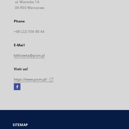
ul. Warecka 1A
00-950 Warszawa
Phone
+48 (22) 556 80 44
E-Mail
biblioteka@pism.pl
Visit us!
https://www.pism.pl/
Facebook
External
link,
will
open
in
a
SITEMAP
new