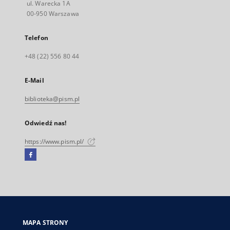
ul. Warecka 1A
00-950 Warszawa
Telefon
+48 (22) 556 80 44
E-Mail
biblioteka@pism.pl
Odwiedź nas!
https://www.pism.pl/
Facebook
Link
zewnętrzny,
otworzy
się
w
nowej
MAPA STRONY
karcie