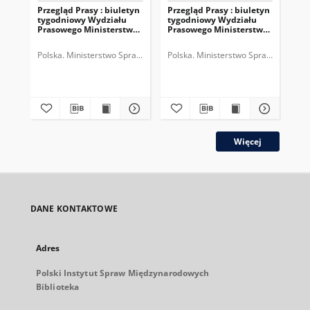
Przegląd Prasy : biuletyn
Przegląd Prasy : biuletyn
Prz
tygodniowy Wydziału
tygodniowy Wydziału
ty
Prasowego Ministerstwa
Prasowego Ministerstwa
Pr
Spraw Zagranicznych,
Spraw Zagranicznych,
Sp
R.3, nr 38 = T.5, z.10 (1935)
R.3, nr 37 = T.5, z.9 (1935)
R.3
Polska. Ministerstwo Spraw Zagranicznych (1918-1939). Wydział Praso
Polska. Ministerstwo Spraw Zagranic
Pol
Więcej
DANE KONTAKTOWE
Adres
Polski Instytut Spraw Międzynarodowych
Biblioteka