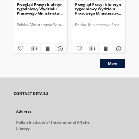
Przegląd Prasy : biuletyn
Przegląd Prasy : biuletyn
Prz
tygodniowy Wydziału
tygodniowy Wydziału
ty
Prasowego Ministerstwa
Prasowego Ministerstwa
Pr
Spraw Zagranicznych,
Spraw Zagranicznych,
Sp
R.3, nr 38 = T.5, z.10 (1935)
R.3, nr 37 = T.5, z.9 (1935)
R.3
Polska. Ministerstwo Spraw Zagranicznych (1918-1939). Wydział Praso
Polska. Ministerstwo Spraw Zagranic
Pol
More
CONTACT DETAILS
Address
Polish Institute of International Affairs
Library