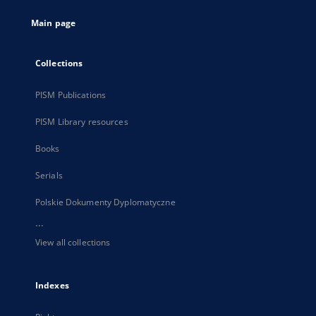
tab
Main page
Collections
PISM Publications
PISM Library resources
Books
Serials
Polskie Dokumenty Dyplomatyczne
...
View all collections
Indexes