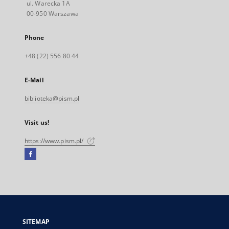
ul. Warecka 1A
00-950 Warszawa
Phone
+48 (22) 556 80 44
E-Mail
biblioteka@pism.pl
Visit us!
https://www.pism.pl/
Facebook
External
link,
will
open
in
a
SITEMAP
new