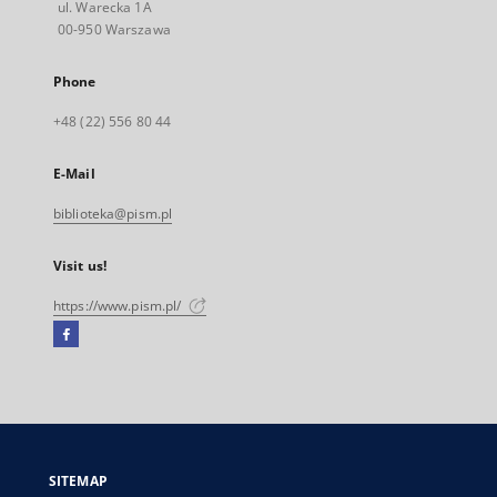
ul. Warecka 1A
00-950 Warszawa
Phone
+48 (22) 556 80 44
E-Mail
biblioteka@pism.pl
Visit us!
https://www.pism.pl/
Facebook
External
link,
will
open
in
a
SITEMAP
new