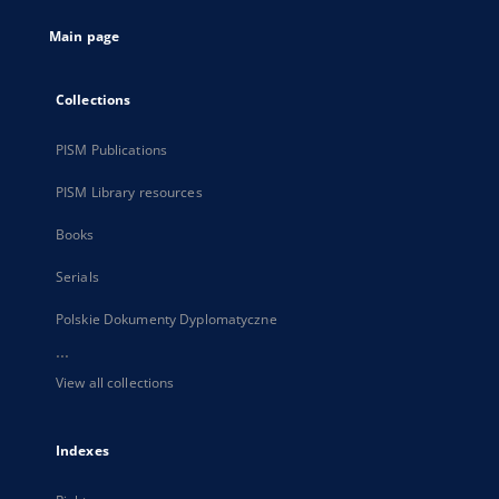
tab
Main page
Collections
PISM Publications
PISM Library resources
Books
Serials
Polskie Dokumenty Dyplomatyczne
...
View all collections
Indexes