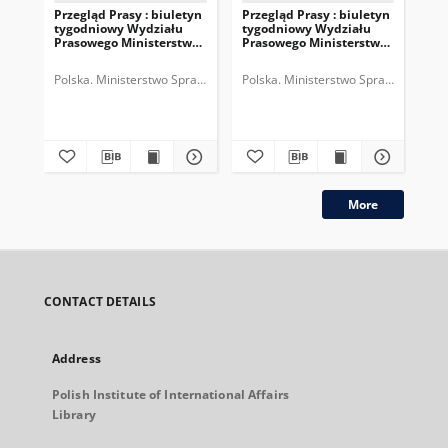
Przegląd Prasy : biuletyn
Przegląd Prasy : biuletyn
Prz
tygodniowy Wydziału
tygodniowy Wydziału
ty
Prasowego Ministerstwa
Prasowego Ministerstwa
Pr
Spraw Zagranicznych,
Spraw Zagranicznych,
Sp
R.3, nr 38 = T.5, z.10 (1935)
R.3, nr 37 = T.5, z.9 (1935)
R.3
Polska. Ministerstwo Spraw Zagranicznych (1918-1939). Wydział Praso
Polska. Ministerstwo Spraw Zagranic
Pol
More
CONTACT DETAILS
Address
Polish Institute of International Affairs
Library