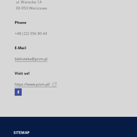
ul. Warecka 1A
00-950 Warszawa
Phone
+48 (22) 556 80 44
E-Mail
biblioteka@pism.pl
Visit us!
https://www.pism.pl/
Facebook
External
link,
will
open
in
a
SITEMAP
new