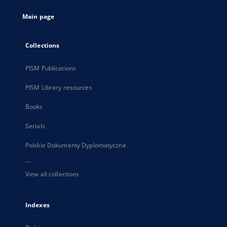
tab
Main page
Collections
PISM Publications
PISM Library resources
Books
Serials
Polskie Dokumenty Dyplomatyczne
...
View all collections
Indexes