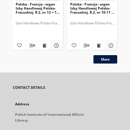
Polska - Francja : organ
Polska - Francja : organ
Pol
Izby Handlowej Polsko-
Izby Handlowej Polsko-
Izb
Fracuskiej. R.2, nr 12 = 14
Fracuskiej. R.2, nr 10-11 =
Fra
(1938)
12-13 (1938)
10-
Izba Handlowa Polsko-Francuska.
Izba Handlowa Polsko-Francuska.
Izb
More
CONTACT DETAILS
Address
Polish Institute of International Affairs
Library