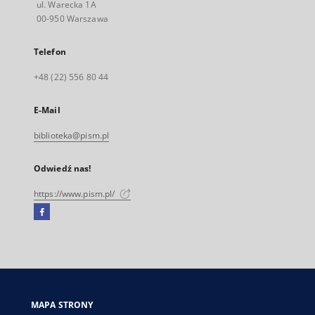
ul. Warecka 1A
00-950 Warszawa
Telefon
+48 (22) 556 80 44
E-Mail
biblioteka@pism.pl
Odwiedź nas!
https://www.pism.pl/
Facebook
Link
zewnętrzny,
otworzy
się
w
nowej
MAPA STRONY
karcie