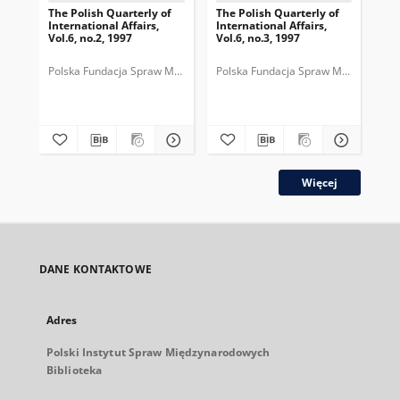
The Polish Quarterly of
The Polish Quarterly of
The
International Affairs,
International Affairs,
Int
Vol.6, no.2, 1997
Vol.6, no.3, 1997
Vol
Polska Fundacja Spraw Międzynarodowych.
Polska Fundacja Spraw Międzynarod
Pol
Więcej
DANE KONTAKTOWE
Adres
Polski Instytut Spraw Międzynarodowych
Biblioteka