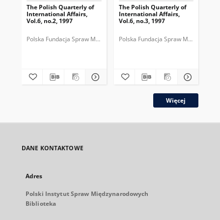
The Polish Quarterly of
The Polish Quarterly of
The
International Affairs,
International Affairs,
Int
Vol.6, no.2, 1997
Vol.6, no.3, 1997
Vol
Polska Fundacja Spraw Międzynarodowych.
Polska Fundacja Spraw Międzynarod
Pol
Więcej
DANE KONTAKTOWE
Adres
Polski Instytut Spraw Międzynarodowych
Biblioteka