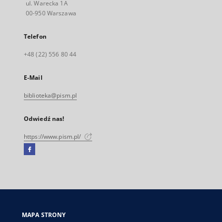
ul. Warecka 1A
00-950 Warszawa
Telefon
+48 (22) 556 80 44
E-Mail
biblioteka@pism.pl
Odwiedź nas!
https://www.pism.pl/
Facebook
Link
zewnętrzny,
otworzy
się
w
nowej
MAPA STRONY
karcie