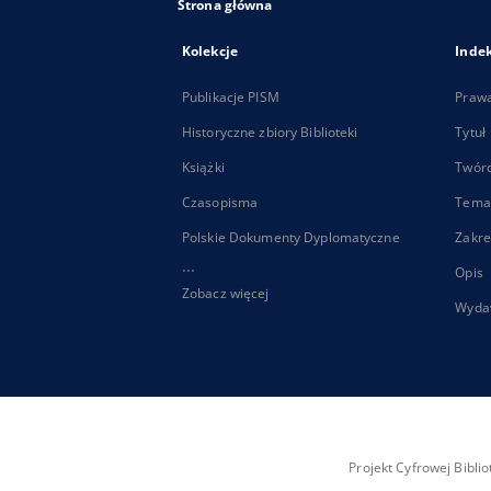
Strona główna
Kolekcje
Inde
Publikacje PISM
Praw
Historyczne zbiory Biblioteki
Tytuł
Książki
Twór
Czasopisma
Tema
Polskie Dokumenty Dyplomatyczne
Zakre
...
Opis
Zobacz więcej
Wyda
Projekt Cyfrowej Bibl