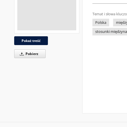
Temat i słowa klucz
Polska
międz
stosunki międzyn
Pokaż treść
Pobierz