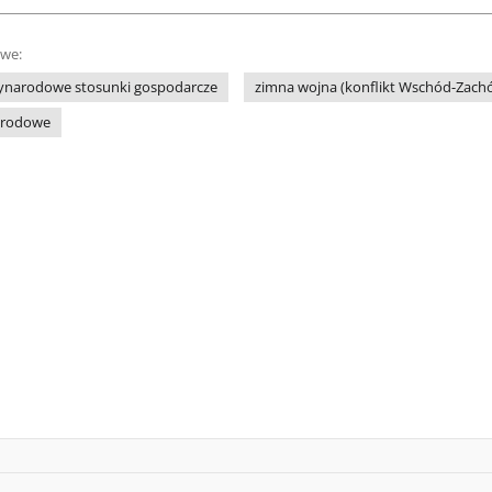
owe:
ynarodowe stosunki gospodarcze
zimna wojna (konflikt Wschód-Zach
arodowe