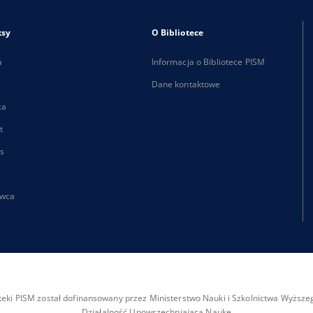
ksy
O Bibliotece
a
Informacja o Bibliotece PISM
Dane kontaktowe
ca
t
s
wca
ioteki PISM został dofinansowany przez Ministerstwo Nauki i Szkolnictwa Wyżs
Działalność Upowszechniająca Naukę