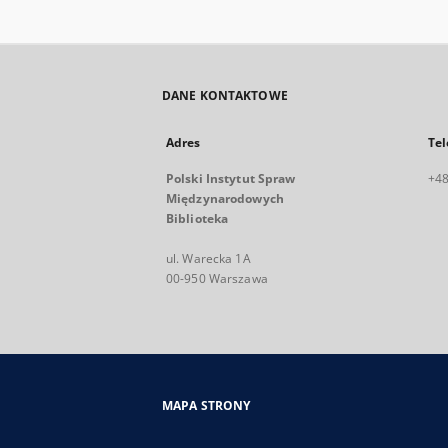
DANE KONTAKTOWE
Adres
Tel
Polski Instytut Spraw
+48
Międzynarodowych
Biblioteka
ul. Warecka 1A
00-950 Warszawa
MAPA STRONY