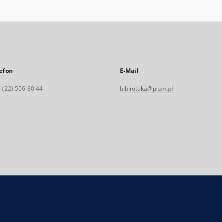
efon
E-Mail
 (22) 556 80 44
biblioteka@pism.pl