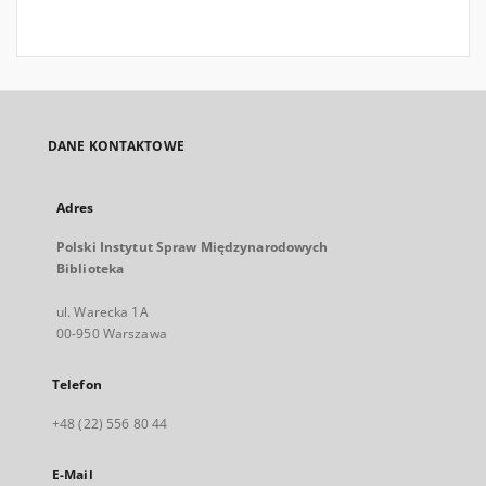
DANE KONTAKTOWE
Adres
Polski Instytut Spraw Międzynarodowych
Biblioteka
ul. Warecka 1A
00-950 Warszawa
Telefon
+48 (22) 556 80 44
E-Mail