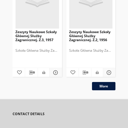
Zeszyty Naukowe Szkoły
Zeszyty Naukowe Szkoły
Sp
Głównej Służby
Głównej Służby
kwa
Zagranicznej. Z.3, 1957
Zagranicznej. Z.2, 1956
19
Szkoła Główna Służby Zagranicznej (Warszawa).
Szkoła Główna Służby Zagranicznej 
More
CONTACT DETAILS