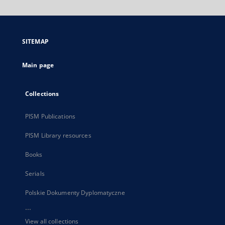
will
open
in
a
SITEMAP
new
tab
Main page
Collections
PISM Publications
PISM Library resources
Books
Serials
Polskie Dokumenty Dyplomatyczne
...
View all collections