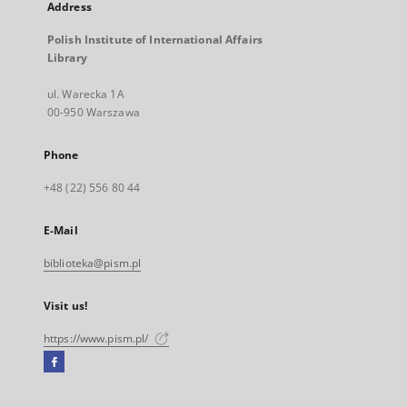
Address
Polish Institute of International Affairs
Library
ul. Warecka 1A
00-950 Warszawa
Phone
+48 (22) 556 80 44
E-Mail
biblioteka@pism.pl
Visit us!
https://www.pism.pl/
Facebook
External
link,