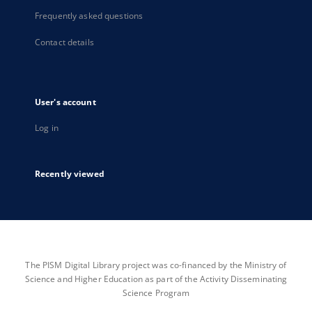
Frequently asked questions
Contact details
User's account
Log in
Recently viewed
The PISM Digital Library project was co-financed by the Ministry of
Science and Higher Education as part of the Activity Disseminating
Science Program