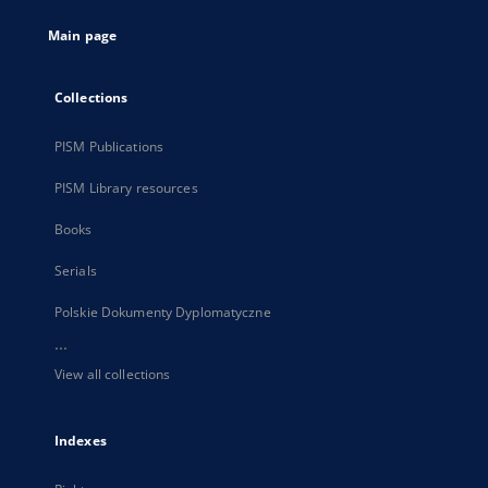
tab
Main page
Collections
PISM Publications
PISM Library resources
Books
Serials
Polskie Dokumenty Dyplomatyczne
...
View all collections
Indexes