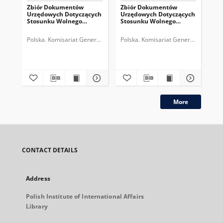
Zbiór Dokumentów
Zbiór Dokumentów
Zb
Urzędowych Dotyczących
Urzędowych Dotyczących
Ur
Stosunku Wolnego
Stosunku Wolnego
St
Miasta Gdańska do
Miasta Gdańska do
Mi
Rzeczypospolitej
Rzeczypospolitej
Rze
Polska. Komisariat Generalny Rzeczypospolitej Polskiej (Gdańsk).
Polska. Komisariat Generalny Rzeczyp
Pol
Polskiej, Cz.11, 1935-1936
Polskiej, Cz.6, 1930
Pol
More
CONTACT DETAILS
Address
Polish Institute of International Affairs
Library