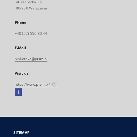
ul. Warecka 1A
00-950 Warszawa
Phone
+48 (22) 556 80 44
E-Mail
biblioteka@pism.pl
Visit us!
https://www.pism.pl/
Facebook
External
link,
will
open
in
a
SITEMAP
new