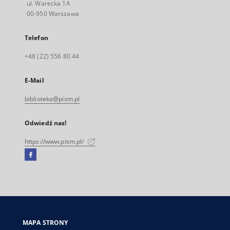
ul. Warecka 1A
00-950 Warszawa
Telefon
+48 (22) 556 80 44
E-Mail
biblioteka@pism.pl
Odwiedź nas!
https://www.pism.pl/
Facebook
Link
zewnętrzny,
otworzy
się
w
nowej
MAPA STRONY
karcie