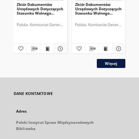
Zbiór Dokumentów
Zbiór Dokumentów
Zb
Urzędowych Dotyczących
Urzędowych Dotyczących
Ur
Stosunku Wolnego
Stosunku Wolnego
St
Miasta Gdańska do
Miasta Gdańska do
Mi
Rzeczypospolitej
Rzeczypospolitej
Rze
Polska. Komisariat Generalny Rzeczypospolitej Polskiej (Gdańsk).
Polska. Komisariat Generalny Rzeczyp
Pol
Polskiej, Cz.6, 1930
Polskiej, Cz.5, 1929
Pol
Więcej
DANE KONTAKTOWE
Adres
Polski Instytut Spraw Międzynarodowych
Biblioteka