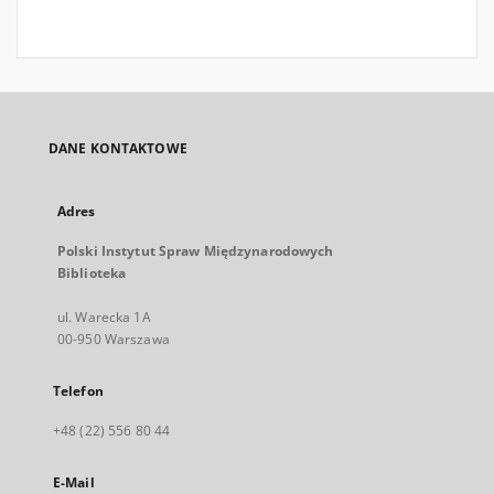
DANE KONTAKTOWE
Adres
Polski Instytut Spraw Międzynarodowych
Biblioteka
ul. Warecka 1A
00-950 Warszawa
Telefon
+48 (22) 556 80 44
E-Mail