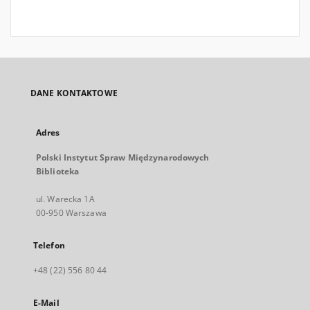
DANE KONTAKTOWE
Adres
Polski Instytut Spraw Międzynarodowych
Biblioteka
ul. Warecka 1A
00-950 Warszawa
Telefon
+48 (22) 556 80 44
E-Mail