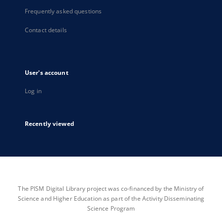
Frequently asked questions
Contact details
User's account
Log in
Recently viewed
The PISM Digital Library project was co-financed by the Ministry of
Science and Higher Education as part of the Activity Disseminating
Science Program