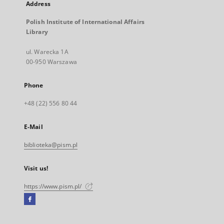
Address
Polish Institute of International Affairs
Library
ul. Warecka 1A
00-950 Warszawa
Phone
+48 (22) 556 80 44
E-Mail
biblioteka@pism.pl
Visit us!
https://www.pism.pl/
Facebook
External
link,