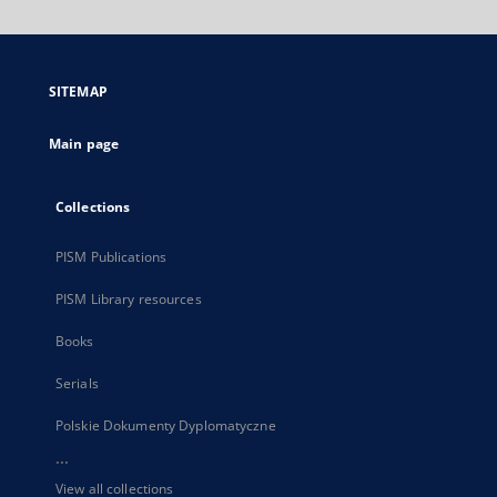
will
open
in
a
SITEMAP
new
tab
Main page
Collections
PISM Publications
PISM Library resources
Books
Serials
Polskie Dokumenty Dyplomatyczne
...
View all collections