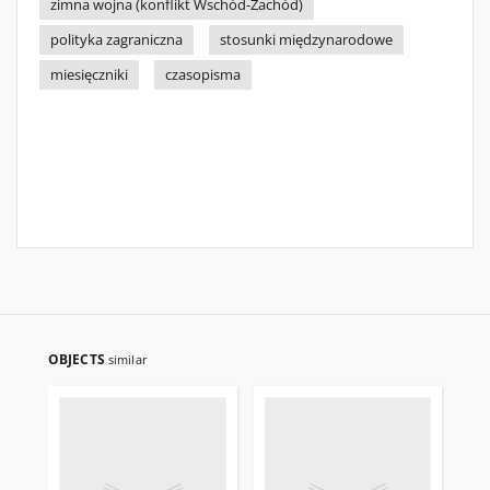
zimna wojna (konflikt Wschód-Zachód)
polityka zagraniczna
stosunki międzynarodowe
miesięczniki
czasopisma
OBJECTS
similar