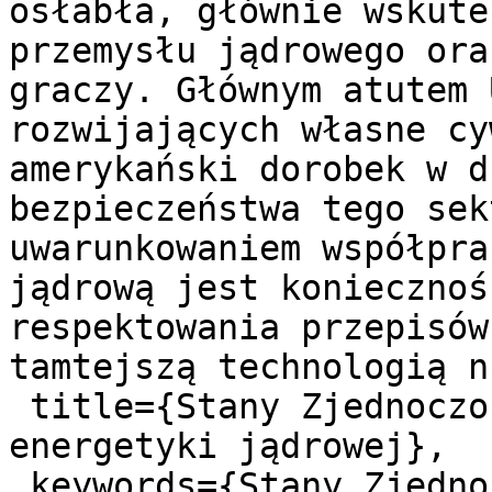
osłabła, głównie wskute
przemysłu jądrowego ora
graczy. Głównym atutem 
rozwijających własne cy
amerykański dorobek w d
bezpieczeństwa tego sek
uwarunkowaniem współpra
jądrową jest koniecznoś
respektowania przepisów
tamtejszą technologią n
 title={Stany Zjednoczone na międzynarodowym rynku 
energetyki jądrowej},

 keywords={Stany Zjednoczone, energia jądrowa, 