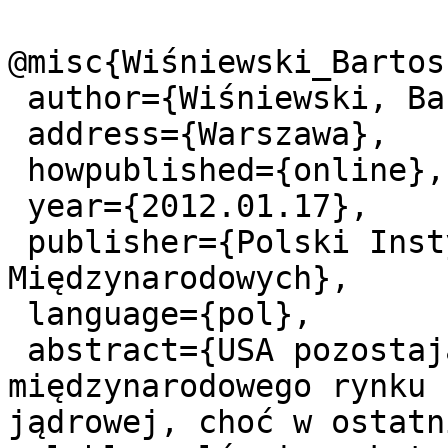
@misc{Wiśniewski_Bartos
 author={Wiśniewski, Bartosz.},

 address={Warszawa},

 howpublished={online},

 year={2012.01.17},

 publisher={Polski Instytut Spraw 
Międzynarodowych},

 language={pol},

 abstract={USA pozostają liczącym się uczestnikiem 
międzynarodowego rynku 
jądrowej, choć w ostatn