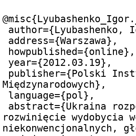
@misc{Lyubashenko_Igor.
 author={Lyubashenko, Igor.},

 address={Warszawa},

 howpublished={online},

 year={2012.03.19},

 publisher={Polski Instytut Spraw 
Międzynarodowych},

 language={pol},

 abstract={Ukraina rozpoczyna starania o 
rozwinięcie wydobycia w
niekonwencjonalnych, gł