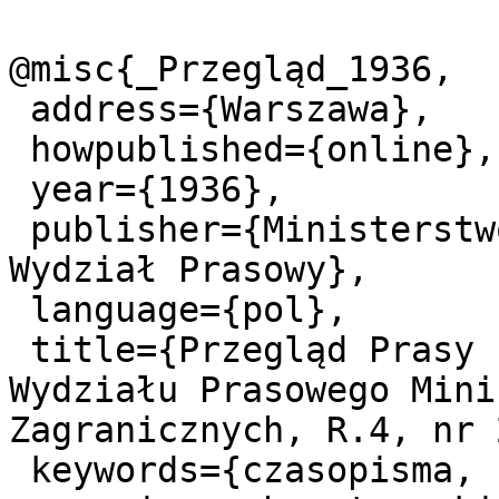
@misc{_Przegląd_1936,

 address={Warszawa},

 howpublished={online},

 year={1936},

 publisher={Ministerstwo Spraw Zagranicznych. 
Wydział Prasowy},

 language={pol},

 title={Przegląd Prasy : biuletyn tygodniowy 
Wydziału Prasowego Mini
Zagranicznych, R.4, nr 
 keywords={czasopisma, Polska, ministerstwa spraw 