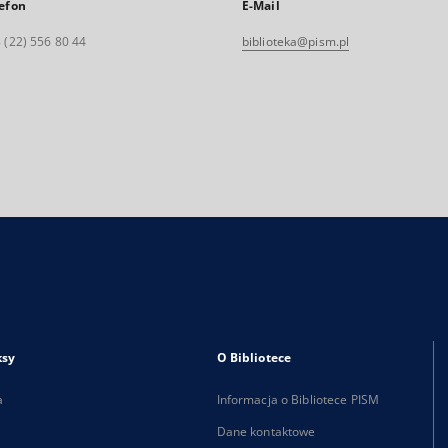
efon
E-Mail
 (22) 556 80 44
biblioteka@pism.pl
ksy
O Bibliotece
a
Informacja o Bibliotece PISM
Dane kontaktowe