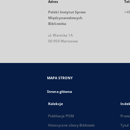
Adres
Tel
Polski Instytut Spraw
+48
Międzynarodowych
Biblioteka
ul. Warecka 1A
00-950 Warszawa
MAPA STRONY
Strona główna
Kolekcje
Inde
Publikacje PISM
Praw
Historyczne zbiory Biblioteki
Tytuł