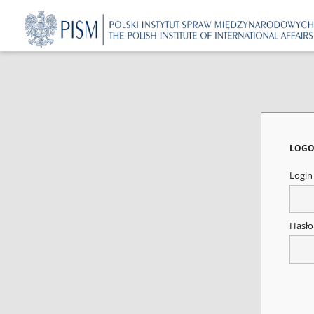
LOGO
Logi
Hasł