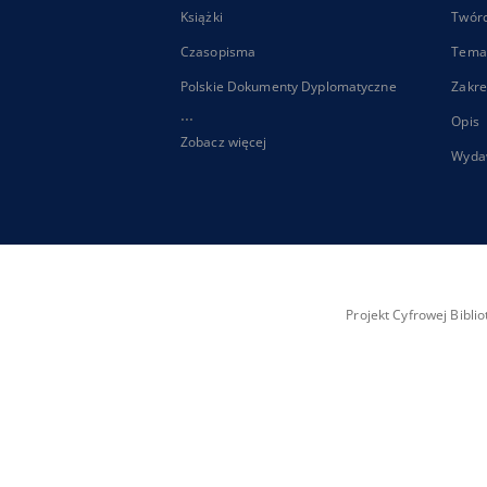
Książki
Twór
Czasopisma
Tema
Polskie Dokumenty Dyplomatyczne
Zakre
...
Opis
Zobacz więcej
Wyda
Projekt Cyfrowej Bibl