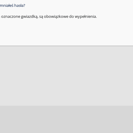
mniałeś hasła?
a oznaczone gwiazdką, są obowiązkowe do wypełnienia.