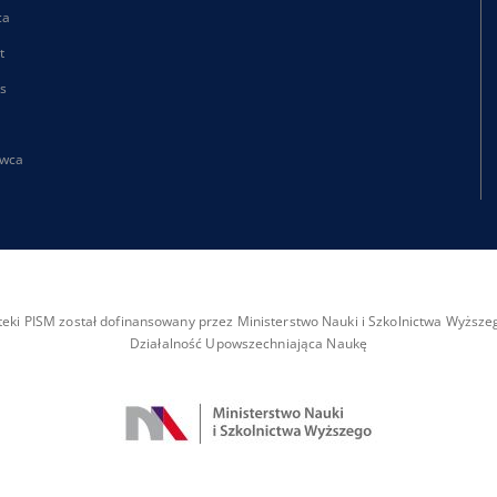
ca
t
s
wca
ioteki PISM został dofinansowany przez Ministerstwo Nauki i Szkolnictwa Wyżs
Działalność Upowszechniająca Naukę