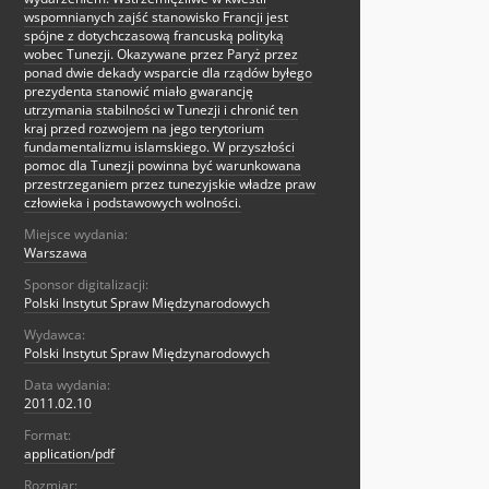
wspomnianych zajść stanowisko Francji jest
spójne z dotychczasową francuską polityką
wobec Tunezji. Okazywane przez Paryż przez
ponad dwie dekady wsparcie dla rządów byłego
prezydenta stanowić miało gwarancję
utrzymania stabilności w Tunezji i chronić ten
kraj przed rozwojem na jego terytorium
fundamentalizmu islamskiego. W przyszłości
pomoc dla Tunezji powinna być warunkowana
przestrzeganiem przez tunezyjskie władze praw
człowieka i podstawowych wolności.
Miejsce wydania:
Warszawa
Sponsor digitalizacji:
Polski Instytut Spraw Międzynarodowych
Wydawca:
Polski Instytut Spraw Międzynarodowych
Data wydania:
2011.02.10
Format:
application/pdf
Rozmiar: