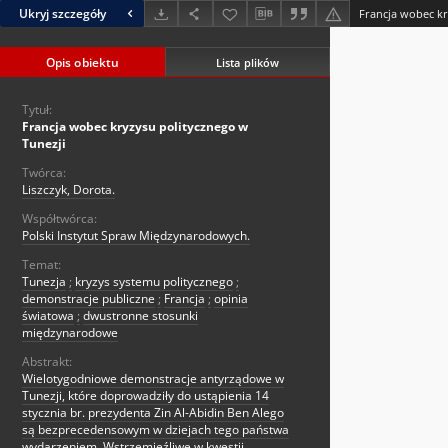
Ukryj szczegóły
Francja wobec kr
Opis obiektu
Lista plików
Tytuł:
Francja wobec kryzysu politycznego w
Tunezji
Twórca:
Liszczyk, Dorota.
Współtwórca:
Polski Instytut Spraw Międzynarodowych.
Temat:
Tunezja
;
kryzys systemu politycznego
;
demonstracje publiczne
;
Francja
;
opinia
światowa
;
dwustronne stosunki
międzynarodowe
Abstrakt:
Wielotygodniowe demonstracje antyrządowe w
Tunezji, które doprowadziły do ustąpienia 14
stycznia br. prezydenta Zin Al-Abidin Ben Alego
są bezprecedensowym w dziejach tego państwa
wydarzeniem. Wstrzemięźliwe w kwestii