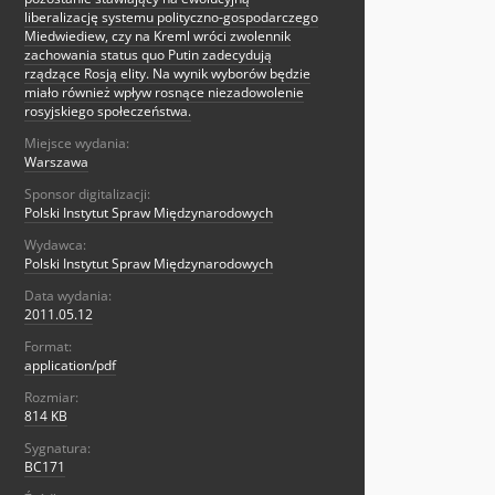
liberalizację systemu polityczno-gospodarczego
Miedwiediew, czy na Kreml wróci zwolennik
zachowania status quo Putin zadecydują
rządzące Rosją elity. Na wynik wyborów będzie
miało również wpływ rosnące niezadowolenie
rosyjskiego społeczeństwa.
Miejsce wydania:
Warszawa
Sponsor digitalizacji:
Polski Instytut Spraw Międzynarodowych
Wydawca:
Polski Instytut Spraw Międzynarodowych
Data wydania:
2011.05.12
Format:
application/pdf
Rozmiar:
814 KB
Sygnatura:
BC171