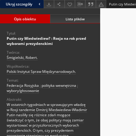
Ukryj szczegóły
Opis obiektu
Lista plików
Tytuł:
Putin czy Miedwiediew? : Rosja na rok przed
wyborami prezydenckimi
Twórca:
Śmigielski, Robert.
Współtwórca:
Polski Instytut Spraw Międzynarodowych.
Temat:
Federacja Rosyjska
;
polityka wewnętrzna
;
wybory/głosowanie
Abstrakt:
W ostatnich tygodniach w sprawującym władzę
w Rosji tandemie Dmitrij Miedwiediew-Władimir
Putin nasiliły się różnice zdań mogące
świadczyć o tym, że obaj politycy mają zamiar
wystartować w przyszłorocznych wyborach
prezydenckich. O tym, czy prezydentem
pozostanie stawiający na ewolucyjną