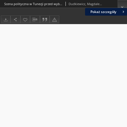
Scena polityczna w Tunezji przed wyborami do Narodowego Zgromadzenia Konstytucyjnego
Dudkiewicz, Magdalena.
Pokaż szczegóły