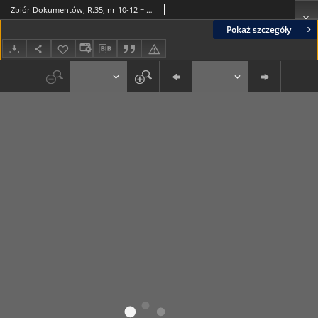
Zbiór Dokumentów, R.35, nr 10-12 = 412-414 (1979)
Pokaż szczegóły