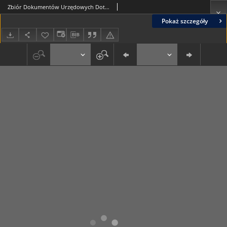
Zbiór Dokumentów Urzędowych Dotyczących Stosunku Wolnego Miasta Gdańska do Rzeczypospolitej Polskiej, Cz.4, 1927-1928
Pokaż szczegóły