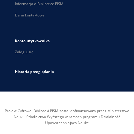
Informacja o Bibliotece PISM
Dane kontaktowe
Konto użytkownika
Zaloguj się
Historia przeglądania
Projekt Cyfrowej Biblioteki PISM został dofinansowany przez Ministerstwo
Nauki i Szkolnictwa Wyższego w ramach programu Działalność
Upowszechniająca Naukę