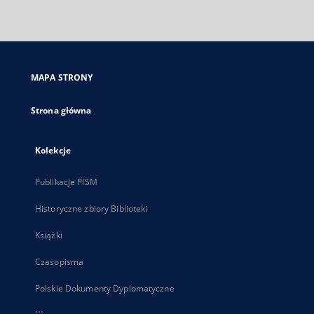
zewnętrzny,
otworzy
się
w
nowej
MAPA STRONY
karcie
Strona główna
Kolekcje
Publikacje PISM
Historyczne zbiory Biblioteki
Książki
Czasopisma
Polskie Dokumenty Dyplomatyczne
...