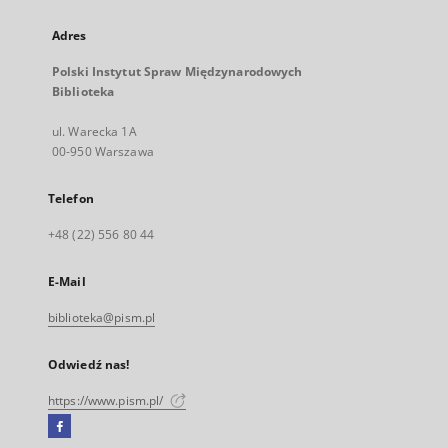
Adres
Polski Instytut Spraw Międzynarodowych
Biblioteka
ul. Warecka 1A
00-950 Warszawa
Telefon
+48 (22) 556 80 44
E-Mail
biblioteka@pism.pl
Odwiedź nas!
https://www.pism.pl/
Facebook
Link