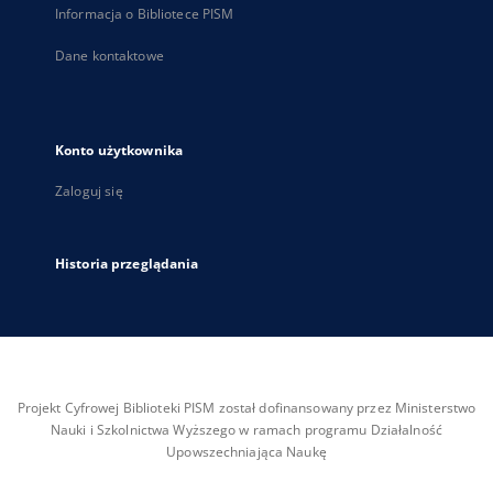
Informacja o Bibliotece PISM
Dane kontaktowe
Konto użytkownika
Zaloguj się
Historia przeglądania
Projekt Cyfrowej Biblioteki PISM został dofinansowany przez Ministerstwo
Nauki i Szkolnictwa Wyższego w ramach programu Działalność
Upowszechniająca Naukę