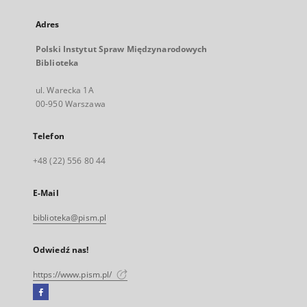
Adres
Polski Instytut Spraw Międzynarodowych
Biblioteka
ul. Warecka 1A
00-950 Warszawa
Telefon
+48 (22) 556 80 44
E-Mail
biblioteka@pism.pl
Odwiedź nas!
https://www.pism.pl/
Facebook
Link