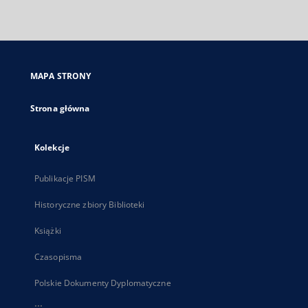
zewnętrzny,
otworzy
się
w
nowej
MAPA STRONY
karcie
Strona główna
Kolekcje
Publikacje PISM
Historyczne zbiory Biblioteki
Książki
Czasopisma
Polskie Dokumenty Dyplomatyczne
...