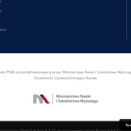
t
s
wca
ioteki PISM został dofinansowany przez Ministerstwo Nauki i Szkolnictwa Wyżs
Działalność Upowszechniająca Naukę
Ta 
ogramowaniu
DInGO dLibra 6.3.21
opracowanemu przez
Poznańskie Centru