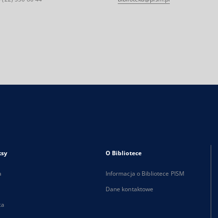
ksy
O Bibliotece
a
Informacja o Bibliotece PISM
Dane kontaktowe
ca