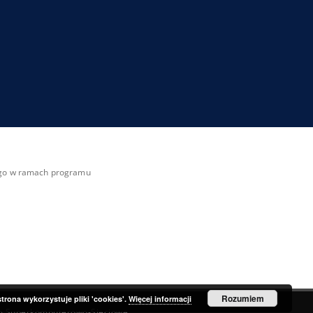
zego w ramach programu
Rozumiem
strona wykorzystuje pliki 'cookies'.
Więcej informacji
m Superkomputerowo-Sieciowe