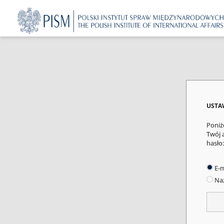
USTA
Poniż
Twój 
hasło:
E-m
Naz