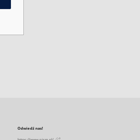
Odwiedź nas!
https://www.pism.pl/