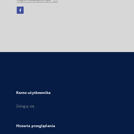
Facebook
Link
zewnętrzny,
otworzy
się
w
nowej
karcie
Konto użytkownika
Zaloguj się
Historia przeglądania