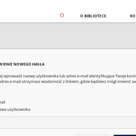
O BIBLIOTECE
KO
WIENIE NOWEGO HASŁA
ej wprowadź nazwę użytkownika lub adres e-mail identyfikujące Twoje kont
adres e-mail otrzymasz wiadomość z linkiem, gdzie będziesz mógł zmienić s
ail
wa użytkownika