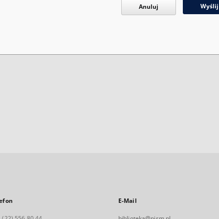
Wyślij
Anuluj
efon
E-Mail
 (22) 556 80 44
biblioteka@pism.pl