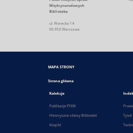
Międzynarodowych
Biblioteka
ul. Warecka 1A
00-950 Warszawa
MAPA STRONY
Strona główna
Kolekcje
Inde
Publikacje PISM
Praw
Historyczne zbiory Biblioteki
Tytuł
Książki
Twór