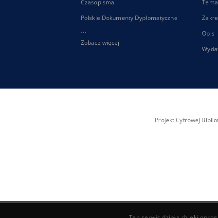
Czasopisma
Tema
Polskie Dokumenty Dyplomatyczne
Zakre
...
Opis
Zobacz więcej
Wyda
Projekt Cyfrowej Bibl
Ten serwis działa dzięki opr