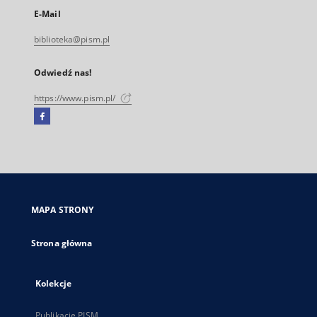
E-Mail
biblioteka@pism.pl
Odwiedź nas!
https://www.pism.pl/
Facebook
Link
zewnętrzny,
otworzy
się
w
nowej
MAPA STRONY
karcie
Strona główna
Kolekcje
Publikacje PISM