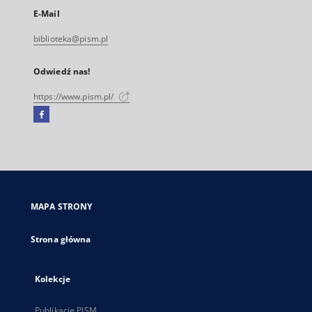
E-Mail
biblioteka@pism.pl
Odwiedź nas!
https://www.pism.pl/
Facebook
Link
zewnętrzny,
otworzy
się
w
nowej
MAPA STRONY
karcie
Strona główna
Kolekcje
Publikacje PISM