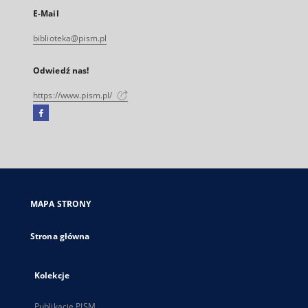
E-Mail
biblioteka@pism.pl
Odwiedź nas!
https://www.pism.pl/
Facebook
Link
zewnętrzny,
otworzy
się
w
nowej
MAPA STRONY
karcie
Strona główna
Kolekcje
Publikacje PISM