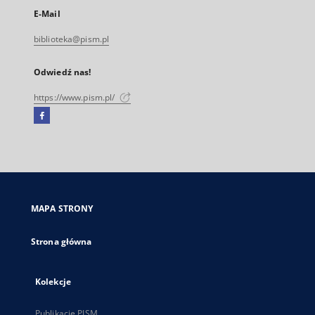
E-Mail
biblioteka@pism.pl
Odwiedź nas!
https://www.pism.pl/
Facebook
Link
zewnętrzny,
otworzy
się
w
nowej
MAPA STRONY
karcie
Strona główna
Kolekcje
Publikacje PISM