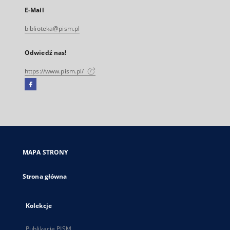
E-Mail
biblioteka@pism.pl
Odwiedź nas!
https://www.pism.pl/
Facebook
Link
zewnętrzny,
otworzy
się
w
nowej
MAPA STRONY
karcie
Strona główna
Kolekcje
Publikacje PISM