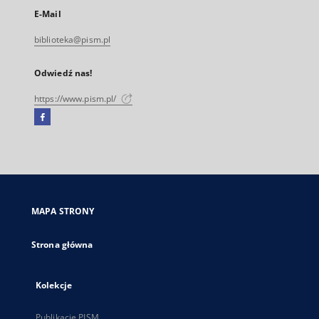
E-Mail
biblioteka@pism.pl
Odwiedź nas!
https://www.pism.pl/
Facebook
Link
zewnętrzny,
otworzy
się
w
nowej
MAPA STRONY
karcie
Strona główna
Kolekcje
Publikacje PISM