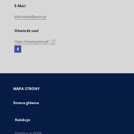
E-Mail
biblioteka@pism.pl
Odwiedź nas!
https://www.pism.pl/
Facebook
Link
zewnętrzny,
otworzy
się
w
nowej
MAPA STRONY
karcie
Strona główna
Kolekcje
Publikacje PISM