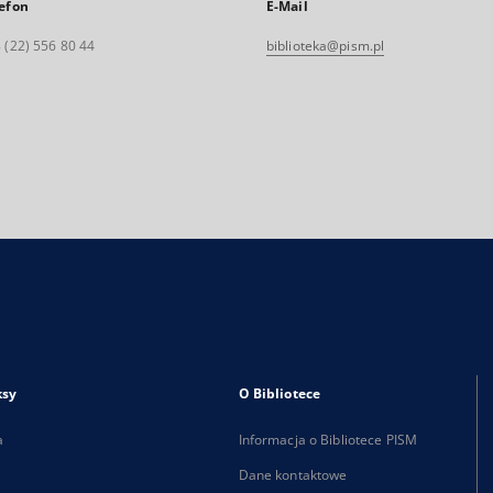
efon
E-Mail
 (22) 556 80 44
biblioteka@pism.pl
ksy
O Bibliotece
a
Informacja o Bibliotece PISM
Dane kontaktowe