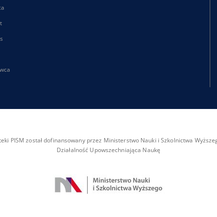
ca
t
s
wca
ioteki PISM został dofinansowany przez Ministerstwo Nauki i Szkolnictwa Wyżs
Działalność Upowszechniająca Naukę