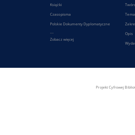
Książki
Twór
Czasopisma
Tema
Polskie Dokumenty Dyplomatyczne
Zakre
...
Opis
Zobacz więcej
Wyda
Projekt Cyfrowej Bibl