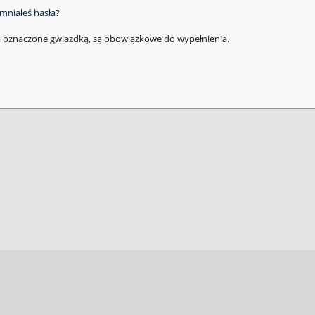
mniałeś hasła?
a oznaczone gwiazdką, są obowiązkowe do wypełnienia.