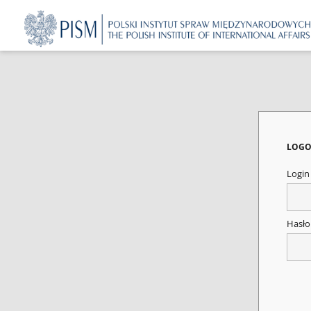
LOGO
Logi
Hasł