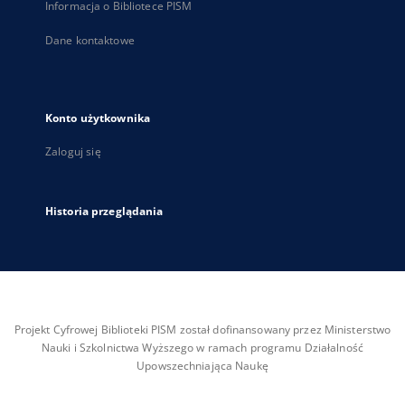
Informacja o Bibliotece PISM
Dane kontaktowe
Konto użytkownika
Zaloguj się
Historia przeglądania
Projekt Cyfrowej Biblioteki PISM został dofinansowany przez Ministerstwo
Nauki i Szkolnictwa Wyższego w ramach programu Działalność
Upowszechniająca Naukę