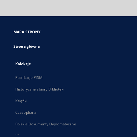
zewnętrzny,
otworzy
się
w
nowej
MAPA STRONY
karcie
Strona główna
Kolekcje
Publikacje PISM
Historyczne zbiory Biblioteki
Książki
Czasopisma
Polskie Dokumenty Dyplomatyczne
...