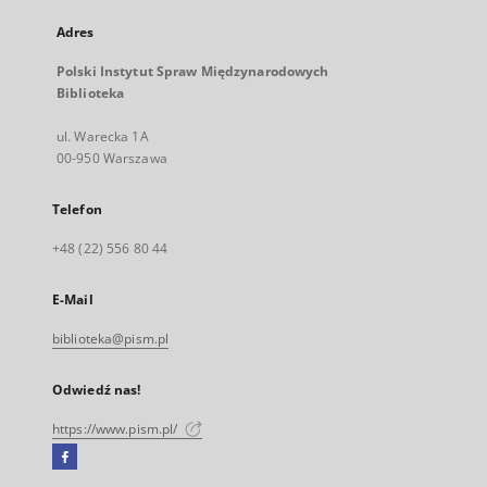
Adres
Polski Instytut Spraw Międzynarodowych
Biblioteka
ul. Warecka 1A
00-950 Warszawa
Telefon
+48 (22) 556 80 44
E-Mail
biblioteka@pism.pl
Odwiedź nas!
https://www.pism.pl/
Facebook
Link