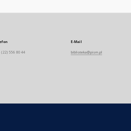
efon
E-Mail
 (22) 556 80 44
biblioteka@pism.pl