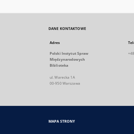
DANE KONTAKTOWE
Adres
Tel
Polski Instytut Spraw
+48
Międzynarodowych
Biblioteka
ul. Warecka 1A
00-950 Warszawa
MAPA STRONY