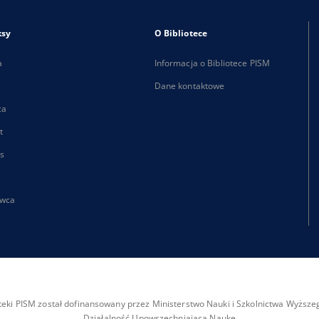
ksy
O Bibliotece
a
Informacja o Bibliotece PISM
Dane kontaktowe
ca
t
s
wca
ioteki PISM został dofinansowany przez Ministerstwo Nauki i Szkolnictwa Wyżs
Działalność Upowszechniająca Naukę