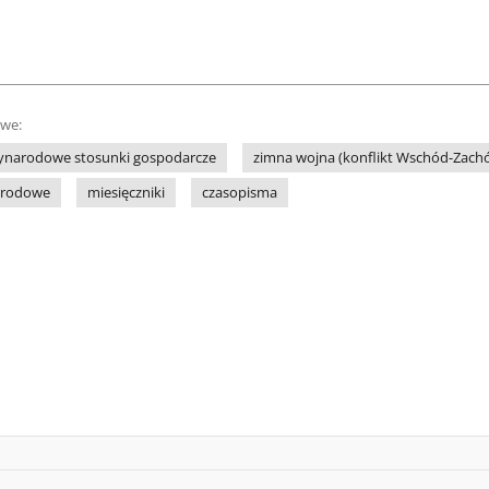
owe:
ynarodowe stosunki gospodarcze
zimna wojna (konflikt Wschód-Zach
arodowe
miesięczniki
czasopisma