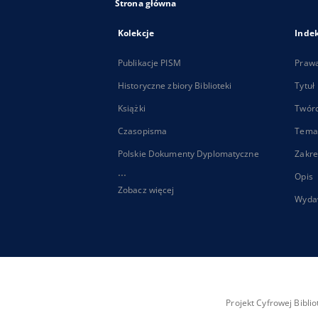
Strona główna
Kolekcje
Inde
Publikacje PISM
Praw
Historyczne zbiory Biblioteki
Tytuł
Książki
Twór
Czasopisma
Tema
Polskie Dokumenty Dyplomatyczne
Zakre
...
Opis
Zobacz więcej
Wyda
Projekt Cyfrowej Bibl