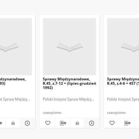
ędzynarodowe,
Sprawy Międzynarodowe,
Sprawy Międzyn
993)
R.45, z.7-12 = (lipiec-grudzień
R.45, z.4-6 = 457 
1992)
ytut Spraw Międzynarodowych.
 Fundacja Spraw Międzynarodowych.
Polski Instytut Spraw Międzynarodowych.
Polska Fundacja Spraw Międzynarodowych.
Polska. Ministerstwo Spraw Zagranicznych
Polski Instytut S
Polska Funda
Polska
czasopismo
czasopismo