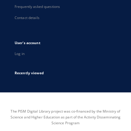
Frequently asked questions
Contact details
User's account
Log in
Recently viewed
The PISM Digital Library project was co-financed by the Ministry of
Science and Higher Education as part of the Activity Disseminating
Science Program