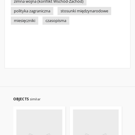
zimna wojna (konflikt Wschód-Zachód)
polityka zagraniczna
stosunki międzynarodowe
miesięczniki
czasopisma
OBJECTS
similar