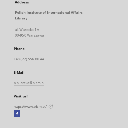
Address
Polish Institute of International Affairs
Library
ul. Warecka 1A
00-950 Warszawa
Phone
+48 (22) 556 80 44
E-Mail
biblioteka@pism.pl
Visit us!
https://www.pism.pl/
Facebook
External
link,