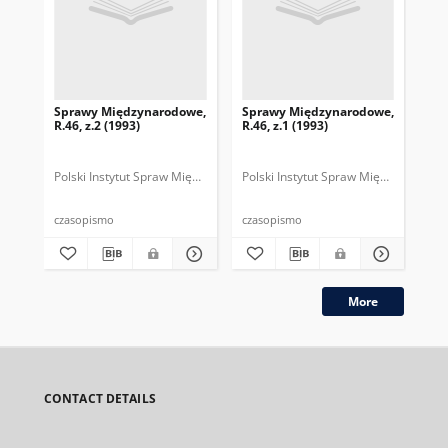
Sprawy Międzynarodowe,
Sprawy Międzynarodowe,
Sp
R.46, z.2 (1993)
R.46, z.1 (1993)
R.4
gru
Polski Instytut Spraw Międzynarodowych.
Polski Instytut Spraw Międzynarodow
Polska Fundacja Spraw Mię
Pol
czasopismo
czasopismo
cza
More
CONTACT DETAILS