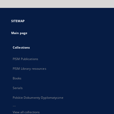
will
open
in
a
SITEMAP
new
tab
Main page
Collections
PISM Publications
PISM Library resources
Books
Serials
Polskie Dokumenty Dyplomatyczne
...
View all collections