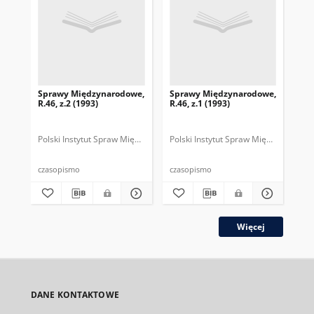
Sprawy Międzynarodowe,
Sprawy Międzynarodowe,
Sp
R.46, z.2 (1993)
R.46, z.1 (1993)
R.4
gru
Polski Instytut Spraw Międzynarodowych.
Polski Instytut Spraw Międzynarodow
Polska Fundacja Spraw Mię
Pol
czasopismo
czasopismo
cza
Więcej
DANE KONTAKTOWE