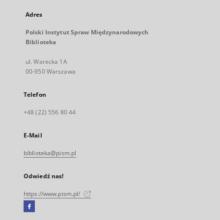
Adres
Polski Instytut Spraw Międzynarodowych
Biblioteka
ul. Warecka 1A
00-950 Warszawa
Telefon
+48 (22) 556 80 44
E-Mail
biblioteka@pism.pl
Odwiedź nas!
https://www.pism.pl/
Facebook
Link