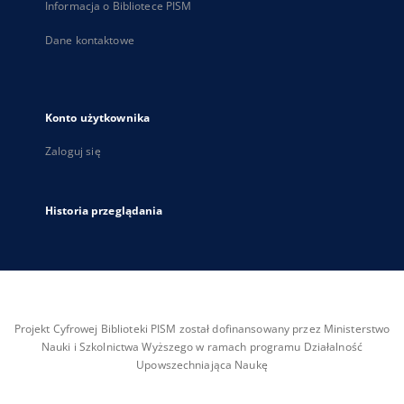
Informacja o Bibliotece PISM
Dane kontaktowe
Konto użytkownika
Zaloguj się
Historia przeglądania
Projekt Cyfrowej Biblioteki PISM został dofinansowany przez Ministerstwo
Nauki i Szkolnictwa Wyższego w ramach programu Działalność
Upowszechniająca Naukę