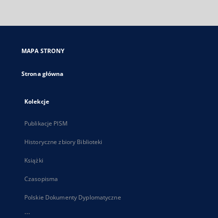
zewnętrzny,
otworzy
się
w
nowej
MAPA STRONY
karcie
Strona główna
Kolekcje
Publikacje PISM
Historyczne zbiory Biblioteki
Książki
Czasopisma
Polskie Dokumenty Dyplomatyczne
...